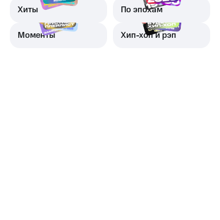
Хиты
По эпохам
Моменты
Хип-хоп и рэп