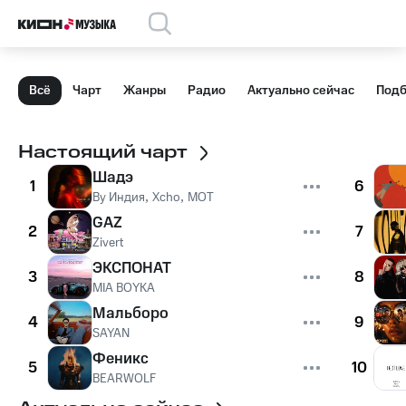
Всё
Чарт
Жанры
Радио
Актуально сейчас
Подб
Настоящий чарт
Шадэ
1
6
By Индия
,
Xcho
,
MOT
GAZ
2
7
Zivert
ЭКСПОНАТ
3
8
MIA BOYKA
Мальборо
4
9
SAYAN
Феникс
5
10
BEARWOLF