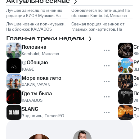
Актуально сейчас
Лучшее за месяц по мнению
Обновляется по пятницам! На
редакции КИОН Музыки. На
обложке: Kambulat, Минаева
обложке: Marselle
Лучшие новинки поп-музыки.
Свежая порция новинок от
На обложке: KALVADOS
главных рэп-артистов. На
обложке: Эндшпиль, TumaniYO
Главные треки недели
Половина
С
Kambulat
,
Минаева
Bii
Обещаю
Р
10AGE
BL
Море пока лето
З
ХАБИБ
,
VAVAN
Ис
Где ты была
П
KALVADOS
WH
SLANG
Эт
Эндшпиль
,
TumaniYO
Дж