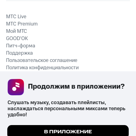
MTС Live
MTС Premium
Мой МТС
GOOD’OK
Питч-форма
Поддержка
Пользовательское соглашение
Политика конфиденциальности
Рекомендательные технологии
Продолжим в приложении? 
СКАЧАТЬ ПРИЛОЖЕНИЕ
Слушать музыку, создавать плейлисты, 
наслаждаться персональными миксами теперь 
удобно!
Незаконное потребление наркотических средств,
психотропных веществ, их аналогов причиняет вред здоровью,
Мы используем куки, чтобы на сайте все
В ПРИЛОЖЕНИЕ
их незаконный оборот запрещён и влечёт установленную
работало.
Подробнее