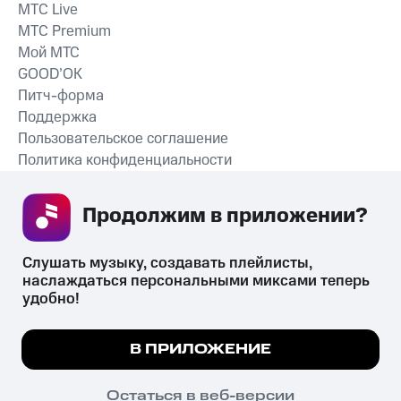
MTС Live
MTС Premium
Мой МТС
GOOD’OK
Питч-форма
Поддержка
Пользовательское соглашение
Политика конфиденциальности
Рекомендательные технологии
Продолжим в приложении? 
СКАЧАТЬ ПРИЛОЖЕНИЕ
Слушать музыку, создавать плейлисты, 
наслаждаться персональными миксами теперь 
удобно!
Незаконное потребление наркотических средств,
психотропных веществ, их аналогов причиняет вред здоровью,
Мы используем куки, чтобы на сайте все
В ПРИЛОЖЕНИЕ
их незаконный оборот запрещён и влечёт установленную
работало.
Подробнее
законодательством ответственность.
© 2026 ООО «КИОН».
ПОНЯТНО
Остаться в веб-версии