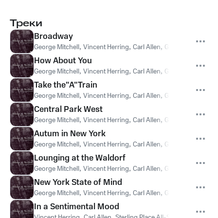
Треки
Broadway
George Mitchell
,
Vincent Herring
,
Carl Allen
,
Gary Fisher
How About You
George Mitchell
,
Vincent Herring
,
Carl Allen
,
Gary Fisher
Take the"A"Train
George Mitchell
,
Vincent Herring
,
Carl Allen
,
Gary Fisher
Central Park West
George Mitchell
,
Vincent Herring
,
Carl Allen
,
Gary Fisher
Autum in New York
George Mitchell
,
Vincent Herring
,
Carl Allen
,
Gary Fisher
Lounging at the Waldorf
George Mitchell
,
Vincent Herring
,
Carl Allen
,
Gary Fisher
New York State of Mind
George Mitchell
,
Vincent Herring
,
Carl Allen
,
Gary Fisher
In a Sentimental Mood
Vincent Herring
,
Carl Allen
,
Sterling Place All-Stars
,
Ronnie Ma