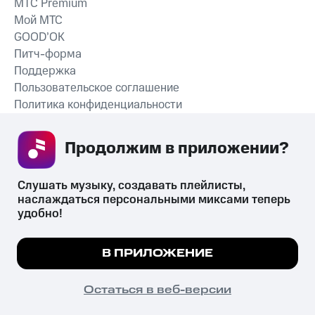
MTС Premium
Мой МТС
GOOD’OK
Питч-форма
Поддержка
Пользовательское соглашение
Политика конфиденциальности
Рекомендательные технологии
Продолжим в приложении? 
СКАЧАТЬ ПРИЛОЖЕНИЕ
Слушать музыку, создавать плейлисты, 
наслаждаться персональными миксами теперь 
удобно!
Незаконное потребление наркотических средств,
психотропных веществ, их аналогов причиняет вред здоровью,
Мы используем куки, чтобы на сайте все
В ПРИЛОЖЕНИЕ
их незаконный оборот запрещён и влечёт установленную
работало.
Подробнее
законодательством ответственность.
© 2026 ООО «КИОН».
ПОНЯТНО
Остаться в веб-версии
Все права защищены
18+
Главная
В приложение
Избранное