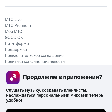
MTС Live
MTС Premium
Мой МТС
GOOD’OK
Питч-форма
Поддержка
Пользовательское соглашение
Политика конфиденциальности
Рекомендательные технологии
Продолжим в приложении? 
СКАЧАТЬ ПРИЛОЖЕНИЕ
Слушать музыку, создавать плейлисты, 
наслаждаться персональными миксами теперь 
удобно!
Незаконное потребление наркотических средств,
психотропных веществ, их аналогов причиняет вред здоровью,
Мы используем куки, чтобы на сайте все