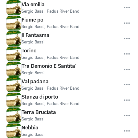
Via emilia
Sergio Bassi
,
Padus River Band
Fiume po
Sergio Bassi
,
Padus River Band
Il Fantasma
Sergio Bassi
Torino
Sergio Bassi
,
Padus River Band
Tra Demonio E Santita'
Sergio Bassi
Val padana
Sergio Bassi
,
Padus River Band
Stanza di porto
Sergio Bassi
,
Padus River Band
Terra Bruciata
Sergio Bassi
Nebbia
Sergio Bassi