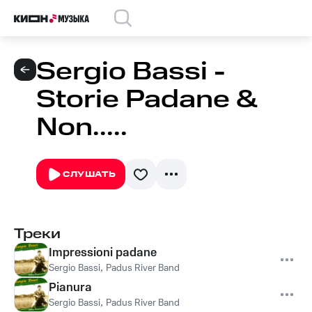
Sergio Bassi -
Storie Padane &
Non.....
СЛУШАТЬ
Треки
Impressioni padane
Sergio Bassi
,
Padus River Band
Pianura
Sergio Bassi
,
Padus River Band