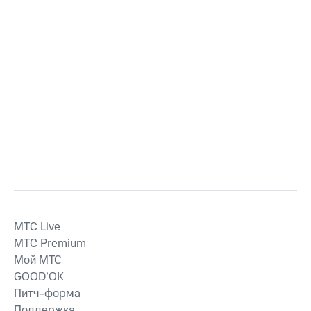
MTС Live
MTС Premium
Мой МТС
GOOD’OK
Питч-форма
Поддержка