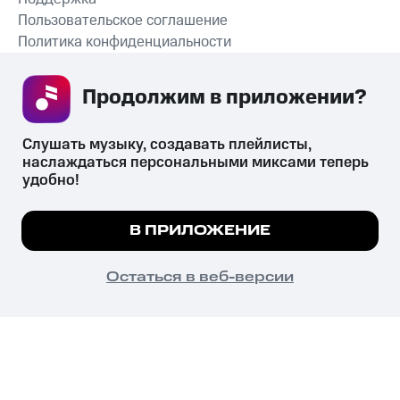
Пользовательское соглашение
Политика конфиденциальности
Рекомендательные технологии
Продолжим в приложении? 
СКАЧАТЬ ПРИЛОЖЕНИЕ
Слушать музыку, создавать плейлисты, 
наслаждаться персональными миксами теперь 
удобно!
Незаконное потребление наркотических средств,
психотропных веществ, их аналогов причиняет вред здоровью,
Мы используем куки, чтобы на сайте все
В ПРИЛОЖЕНИЕ
их незаконный оборот запрещён и влечёт установленную
работало.
Подробнее
законодательством ответственность.
© 2026 ООО «КИОН».
ПОНЯТНО
Остаться в веб-версии
Все права защищены
18+
Главная
В приложение
Избранное