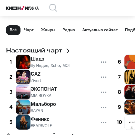
Всё
Чарт
Жанры
Радио
Актуально сейчас
Подб
Настоящий чарт
Шадэ
1
6
By Индия
,
Xcho
,
MOT
GAZ
2
7
Zivert
ЭКСПОНАТ
3
8
MIA BOYKA
Мальборо
4
9
SAYAN
Феникс
5
10
BEARWOLF