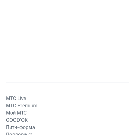
MTС Live
MTС Premium
Мой МТС
GOOD’OK
Питч-форма
Поддержка