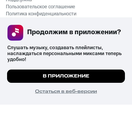
Пользовательское соглашение
Политика конфиденциальности
Рекомендательные технологии
Продолжим в приложении? 
СКАЧАТЬ ПРИЛОЖЕНИЕ
Слушать музыку, создавать плейлисты, 
наслаждаться персональными миксами теперь 
удобно!
Незаконное потребление наркотических средств,
психотропных веществ, их аналогов причиняет вред здоровью,
Мы используем куки, чтобы на сайте все
В ПРИЛОЖЕНИЕ
их незаконный оборот запрещён и влечёт установленную
работало.
Подробнее
законодательством ответственность.
© 2026 ООО «КИОН».
ПОНЯТНО
Остаться в веб-версии
Все права защищены
18+
Главная
В приложение
Избранное