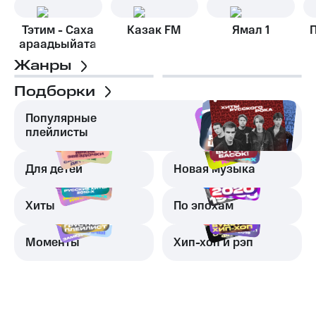
Тэтим - Саха
Казак FM
Ямал 1
араадьыйата
Жанры
Подборки
Популярные
плейлисты
Для детей
Новая музыка
Хиты
По эпохам
Моменты
Хип-хоп и рэп