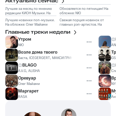
Актуально сейчас
Лучшее за месяц по мнению
Обновляется по пятницам! На
редакции КИОН Музыки. На
обложке: NЮ
обложке: Marselle
Лучшие новинки поп-музыки.
Свежая порция новинок от
На обложке: Олег Майами
главных рэп-артистов. На
обложке: Слава КПСС
Главные треки недели
Утром
NЮ
A
Возле дома твоего
Т
Баста
,
ICEGERGERT
,
МАКСИ ГРИН
,
Onative
GS
BLAGO
A.V.G
,
ALISHA
Сл
Оревуар
В
Олег Майами
NY
Маргарет
М
RASA
Ан