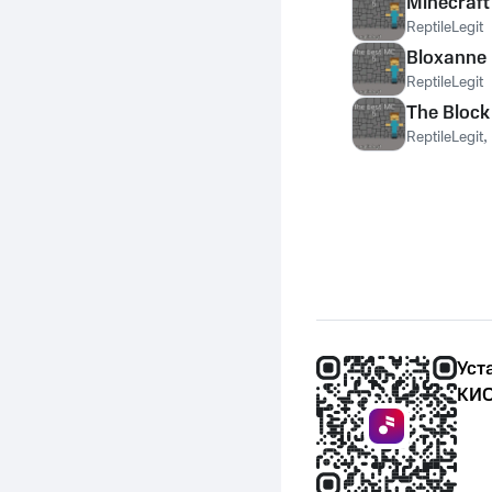
Minecraft
ReptileLegit
Bloxanne
ReptileLegit
The Block
ReptileLegit
,
Уст
КИО