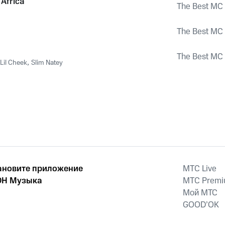
 Africa
The Best MC
The Best MC
The Best MC
Lil Cheek
,
Slim Natey
ановите приложение
MTС Live
Н Музыка
MTС Prem
Мой МТС
GOOD’OK