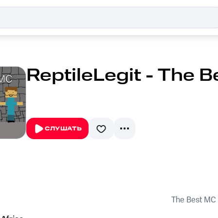
ReptileLegit - The 
СЛУШАТЬ
The Best MC