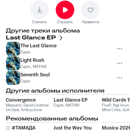
Скачать
Слушать
Нравится
Другие треки альбома
Last Glance EP
The Last Glance
Cayto
Light Rush
Cayto
,
MATHIA
Seventh Soul
Cayto
Другие альбомы исполнителя
Convergence
Last Glance EP
Wild Cards 1
Massano
,
David Lindmer
,
Cayto
,
MATHIA
FiveP
,
Naji Arun
Un:Said
,
Anticyclone
,
Mind Cribs
,
Suit
Cayto
Рекомендованные альбомы
#ТАМАДА
Just the Way You
Musica 202