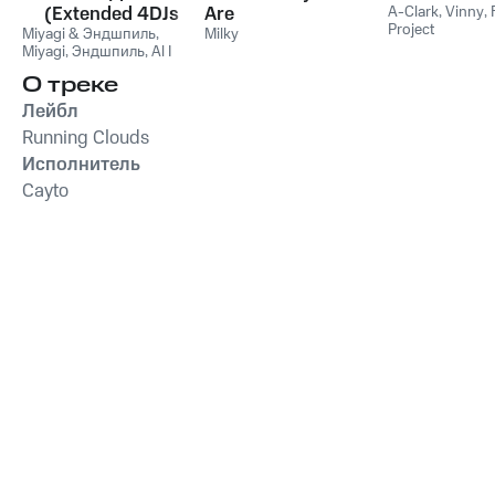
(Extended 4DJs
Are
A-Clark
,
Vinny
,
Project
Miyagi & Эндшпиль
Pack)
,
Milky
Miyagi
,
Эндшпиль
,
Al I
Bo
,
Wooshendoo
О треке
Лейбл
Running Clouds
Исполнитель
Cayto