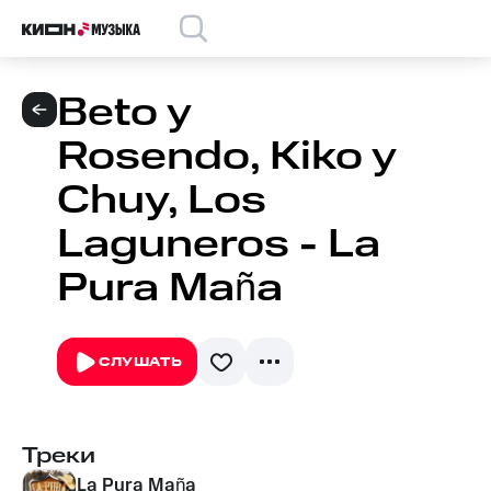
Beto y
Rosendo, Kiko y
Chuy, Los
Laguneros - La
Pura Maña
СЛУШАТЬ
Треки
La Pura Maña