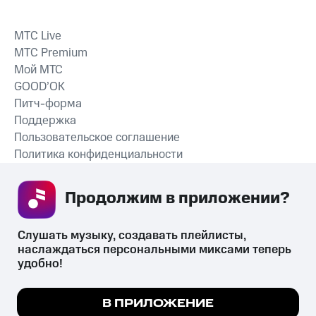
MTС Live
MTС Premium
Мой МТС
GOOD’OK
Питч-форма
Поддержка
Пользовательское соглашение
Политика конфиденциальности
Рекомендательные технологии
Продолжим в приложении? 
СКАЧАТЬ ПРИЛОЖЕНИЕ
Слушать музыку, создавать плейлисты, 
наслаждаться персональными миксами теперь 
удобно!
Незаконное потребление наркотических средств,
психотропных веществ, их аналогов причиняет вред здоровью,
Мы используем куки, чтобы на сайте все
В ПРИЛОЖЕНИЕ
их незаконный оборот запрещён и влечёт установленную
работало.
Подробнее