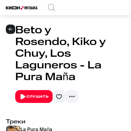
Beto y
Rosendo, Kiko y
Chuy, Los
Laguneros - La
Pura Maña
СЛУШАТЬ
Треки
La Pura Maña