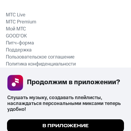
MTС Live
MTС Premium
Мой МТС
GOOD’OK
Питч-форма
Поддержка
Пользовательское соглашение
Политика конфиденциальности
Рекомендательные технологии
Продолжим в приложении? 
СКАЧАТЬ ПРИЛОЖЕНИЕ
Слушать музыку, создавать плейлисты, 
наслаждаться персональными миксами теперь 
удобно!
Незаконное потребление наркотических средств,
психотропных веществ, их аналогов причиняет вред здоровью,
Мы используем куки, чтобы на сайте все
В ПРИЛОЖЕНИЕ
их незаконный оборот запрещён и влечёт установленную
работало.
Подробнее