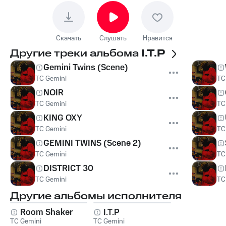
Скачать
Слушать
Нравится
Другие треки альбома
I.T.P
Gemini Twins (Scene)
TC Gemini
TC
NOIR
TC Gemini
TC
KING OXY
TC Gemini
TC
GEMINI TWINS (Scene 2)
TC Gemini
TC
DISTRICT 30
TC Gemini
TC
Другие альбомы исполнителя
Room Shaker
I.T.P
TC Gemini
TC Gemini