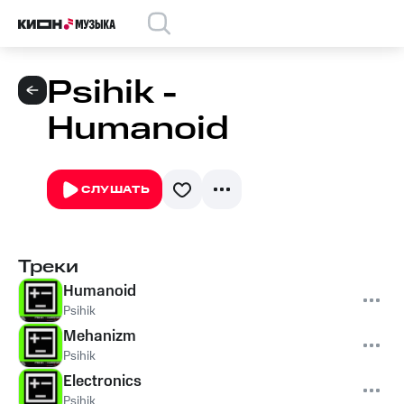
Psihik -
Humanoid
СЛУШАТЬ
Треки
Humanoid
Psihik
Mehanizm
Psihik
Electronics
Psihik