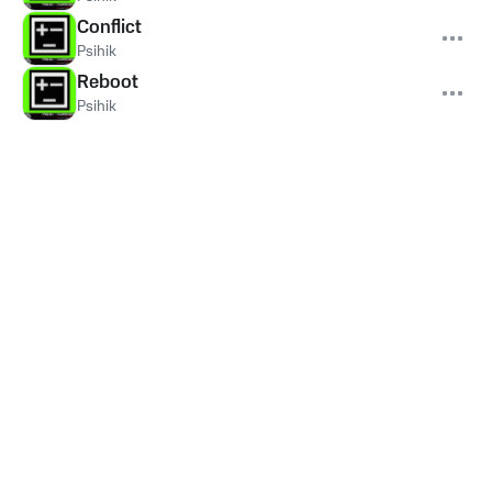
Conflict
Psihik
Reboot
Psihik