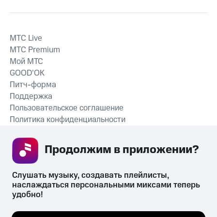
MTС Live
MTС Premium
Мой МТС
GOOD’OK
Питч-форма
Поддержка
Пользовательское соглашение
Политика конфиденциальности
Рекомендательные технологии
Продолжим в приложении? 
СКАЧАТЬ ПРИЛОЖЕНИЕ
Слушать музыку, создавать плейлисты, 
наслаждаться персональными миксами теперь 
удобно!
Незаконное потребление наркотических средств,
психотропных веществ, их аналогов причиняет вред здоровью,
Мы используем куки, чтобы на сайте все