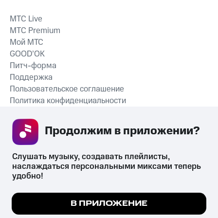
MTС Live
MTС Premium
Мой МТС
GOOD’OK
Питч-форма
Поддержка
Пользовательское соглашение
Политика конфиденциальности
Рекомендательные технологии
Продолжим в приложении? 
СКАЧАТЬ ПРИЛОЖЕНИЕ
Слушать музыку, создавать плейлисты, 
наслаждаться персональными миксами теперь 
удобно!
Незаконное потребление наркотических средств,
психотропных веществ, их аналогов причиняет вред здоровью,
Мы используем куки, чтобы на сайте все
В ПРИЛОЖЕНИЕ
их незаконный оборот запрещён и влечёт установленную
работало.
Подробнее
законодательством ответственность.