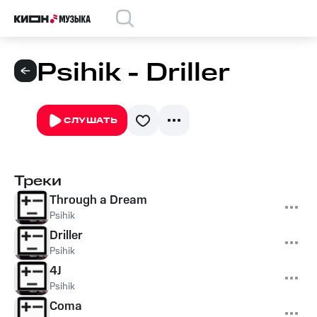
Psihik - Driller
СЛУШАТЬ
Треки
Through a Dream
Psihik
Driller
Psihik
4J
Psihik
Coma