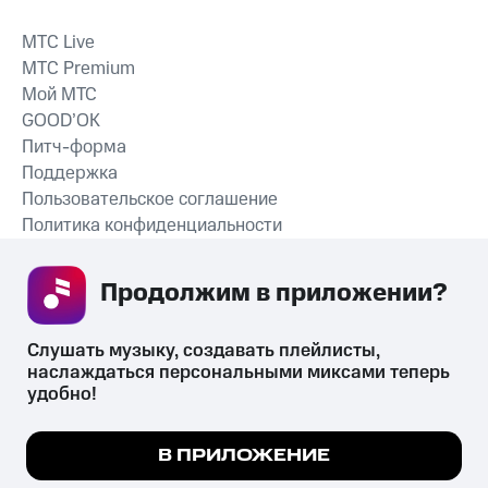
MTС Live
MTС Premium
Мой МТС
GOOD’OK
Питч-форма
Поддержка
Пользовательское соглашение
Политика конфиденциальности
Рекомендательные технологии
Продолжим в приложении? 
СКАЧАТЬ ПРИЛОЖЕНИЕ
Слушать музыку, создавать плейлисты, 
наслаждаться персональными миксами теперь 
удобно!
Незаконное потребление наркотических средств,
психотропных веществ, их аналогов причиняет вред здоровью,
Мы используем куки, чтобы на сайте все
В ПРИЛОЖЕНИЕ
их незаконный оборот запрещён и влечёт установленную
работало.
Подробнее
законодательством ответственность.