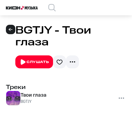
BGTJY - Твои
глаза
СЛУШАТЬ
Треки
Твои глаза
BGTJY