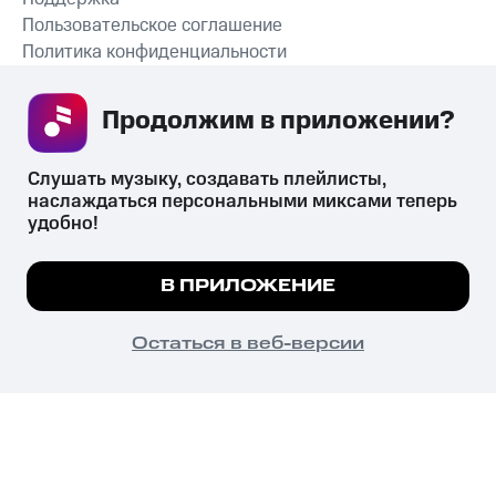
Пользовательское соглашение
Политика конфиденциальности
Рекомендательные технологии
Продолжим в приложении? 
СКАЧАТЬ ПРИЛОЖЕНИЕ
Слушать музыку, создавать плейлисты, 
наслаждаться персональными миксами теперь 
удобно!
Незаконное потребление наркотических средств,
психотропных веществ, их аналогов причиняет вред здоровью,
Мы используем куки, чтобы на сайте все
В ПРИЛОЖЕНИЕ
их незаконный оборот запрещён и влечёт установленную
работало.
Подробнее
законодательством ответственность.
© 2026 ООО «КИОН».
ПОНЯТНО
Остаться в веб-версии
Все права защищены
18+
Главная
В приложение
Избранное