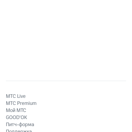
MTС Live
MTС Premium
Мой МТС
GOOD’OK
Питч-форма
Поддержка