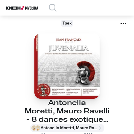
Трек
Antonella
Moretti, Mauro Ravelli
- 8 dances exotiques
pour deux pianos: No.
Antonella Moretti, Mauro Ravelli