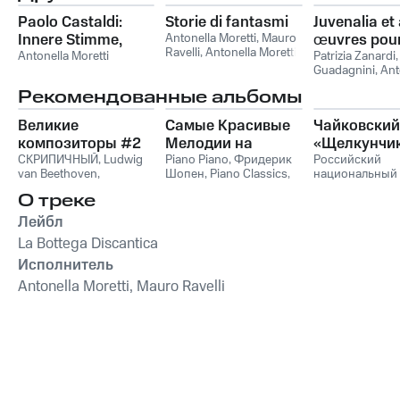
Paolo Castaldi:
Storie di fantasmi
Juvenalia et
Innere Stimme,
Antonella Moretti
,
Mauro
œuvres pou
Ravelli
,
Antonella Moretti,
Canoni armonici,
Antonella Moretti
pianos et pi
Patrizia Zanardi
Mauro Ravelli, Silvia
Guadagnini
,
Ant
Cinque ritratti dal
quatre main
Donadoni, Sergio Stefini
,
Moretti
,
Mauro R
Novecento storico,
Рекомендованные альбомы
Sergio Stefini
,
Silvia
Antonella Moret
Invenzione,
Donadoni
Ravelli, Patrizia 
Великие
Самые Красивые
Чайковский
Anfrage
Oksana Lazareva
композиторы #2
Мелодии на
Guadagnini, Dar
«Щелкунчи
Battaglia
,
Dario B
СКРИПИЧНЫЙ
,
Ludwig
Пианино
Piano Piano
,
Фридерик
Российский
van Beethoven
,
Шопен
,
Piano Classics
,
национальный
Фридерик Шопен
,
Пианино
молодежный
О треке
Франц Шуберт
,
Vivaldi
симфонически
String Orchestra
,
оркестр
Лейбл
Антонио Вивальди
La Bottega Discantica
Исполнитель
Antonella Moretti, Mauro Ravelli