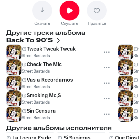
Скачать
Слушать
Нравится
Другие треки альбома
Back To 90'S
Tweak Tweak Tweak
Street Bastards
St
Check The Mic
Street Bastards
St
Vas a Recordarnos
Street Bastards
St
Smoking Mc,S
Street Bastards
St
Sin Censura
Street Bastards
St
Другие альбомы исполнителя
La Locura Es de
Si Supieras
Que Dios 