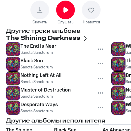
Скачать
Слушать
Нравится
Другие треки альбома
The Shining Darkness
The End Is Near
Wh
Sancta Sanctorum
Sa
Black Sun
Th
Sancta Sanctorum
Sa
Nothing Left At All
Br
Sancta Sanctorum
Sa
Master of Destruction
No
Sancta Sanctorum
Sa
Desperate Ways
Wh
Sancta Sanctorum
Sa
Другие альбомы исполнителя
The Shining
Black Sun
As Above so