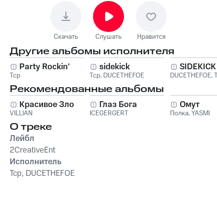
Скачать
Слушать
Нравится
Другие альбомы исполнителя
Party Rockin'
sidekick
SIDEKICK
Tcp
Tcp
,
DUCETHEFOE
DUCETHEFOE
,
Рекомендованные альбомы
Красивое Зло
Глаз Бога
Омут
VILLIAN
ICEGERGERT
Полка
,
YASMI
О треке
Лейбл
2CreativeEnt
Исполнитель
Tcp, DUCETHEFOE