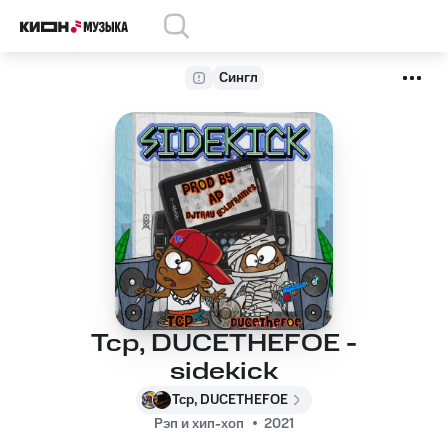
Сингл
Tcp, DUCETHEFOE -
sidekick
Tcp, DUCETHEFOE
Рэп и хип-хоп
2021