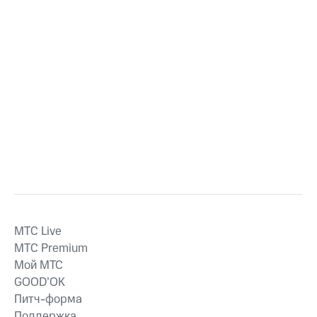
MTС Live
MTС Premium
Мой МТС
GOOD’OK
Питч-форма
Поддержка