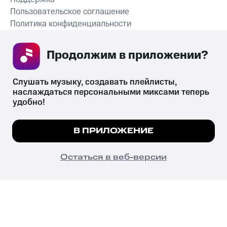
Пользовательское соглашение
Политика конфиденциальности
Рекомендательные технологии
Продолжим в приложении? 
СКАЧАТЬ ПРИЛОЖЕНИЕ
Слушать музыку, создавать плейлисты, 
наслаждаться персональными миксами теперь 
удобно!
Незаконное потребление наркотических средств,
психотропных веществ, их аналогов причиняет вред здоровью,
Мы используем куки, чтобы на сайте все
В ПРИЛОЖЕНИЕ
их незаконный оборот запрещён и влечёт установленную
работало.
Подробнее
законодательством ответственность.
© 2026 ООО «КИОН».
ПОНЯТНО
Остаться в веб-версии
Все права защищены
18+
Главная
В приложение
Избранное