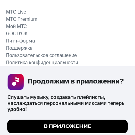
MTС Live
MTС Premium
Мой МТС
GOOD’OK
Питч-форма
Поддержка
Пользовательское соглашение
Политика конфиденциальности
Рекомендательные технологии
Продолжим в приложении? 
СКАЧАТЬ ПРИЛОЖЕНИЕ
Слушать музыку, создавать плейлисты, 
наслаждаться персональными миксами теперь 
удобно!
Незаконное потребление наркотических средств,
психотропных веществ, их аналогов причиняет вред здоровью,
Мы используем куки, чтобы на сайте все
В ПРИЛОЖЕНИЕ
их незаконный оборот запрещён и влечёт установленную
работало.
Подробнее
законодательством ответственность.