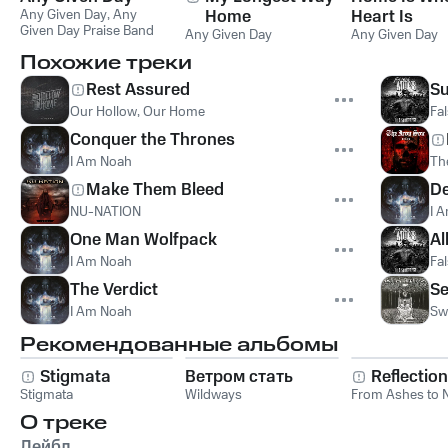
Any Given Day
,
Any
Home
Heart Is
Given Day Praise Band
Any Given Day
Any Given Day
Похожие треки
Rest Assured
Su
Our Hollow, Our Home
Fa
Conquer the Thrones
I Am Noah
Th
Make Them Bleed
De
NU-NATION
I 
One Man Wolfpack
Al
I Am Noah
Fa
The Verdict
Se
I Am Noah
Sw
Рекомендованные альбомы
Stigmata
Ветром стать
Reflectio
Stigmata
Wildways
From Ashes to 
О треке
Лейбл