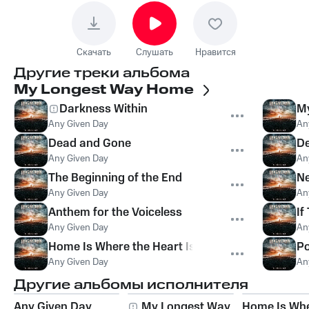
Скачать
Слушать
Нравится
Другие треки альбома
My Longest Way Home
Darkness Within
My
Any Given Day
An
Dead and Gone
De
Any Given Day
An
The Beginning of the End
Ne
Any Given Day
An
Anthem for the Voiceless
If
Any Given Day
An
Home Is Where the Heart Is
Po
Any Given Day
An
Другие альбомы исполнителя
Any Given Day
My Longest Way
Home Is Whe