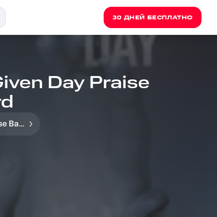
30 ДНЕЙ БЕСПЛАТНО
Given Day Praise
rd
Any Given Day Praise Band