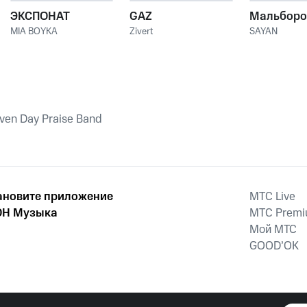
ЭКСПОНАТ
GAZ
Мальборо
MIA BOYKA
Zivert
SAYAN
iven Day Praise Band
ановите приложение
MTС Live
Н Музыка
MTС Prem
Мой МТС
GOOD’OK