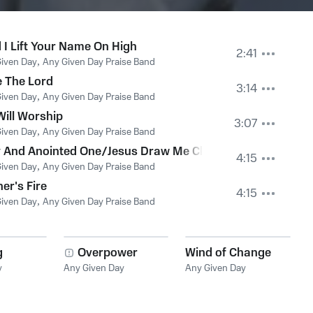
 I Lift Your Name On High
2:41
iven Day
,
Any Given Day Praise Band
e The Lord
3:14
iven Day
,
Any Given Day Praise Band
ill Worship
3:07
iven Day
,
Any Given Day Praise Band
y And Anointed One/Jesus Draw Me Close
4:15
iven Day
,
Any Given Day Praise Band
ner's Fire
4:15
iven Day
,
Any Given Day Praise Band
g
Overpower
Wind of Change
y
Any Given Day
Any Given Day