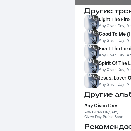
Другие тре
Light The Fire
Any Given Day
,
An
Good To Me (I
Any Given Day
,
An
Exalt The Lor
Any Given Day
,
An
Spirit Of The 
Any Given Day
,
An
Jesus, Lover 
Any Given Day
,
An
Другие аль
Any Given Day
Any Given Day
,
Any
Given Day Praise Band
Рекомендо