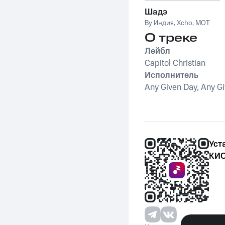
Шадэ
By Индия
,
Xcho
,
MOT
О треке
Лейбл
Capitol Christian
Исполнитель
Any Given Day, Any G
Уст
КИО