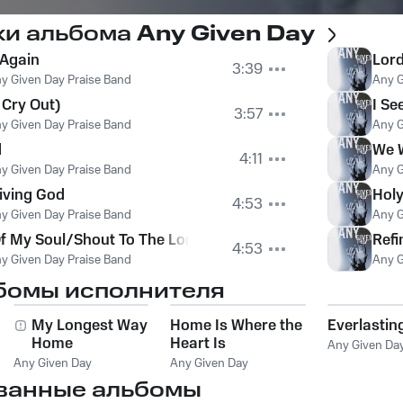
ки альбома
Any Given Day
 Again
Lord
3:39
y Given Day Praise Band
Any G
 Cry Out)
I Se
3:57
y Given Day Praise Band
Any G
d
We W
4:11
y Given Day Praise Band
Any G
Living God
Hol
4:53
y Given Day Praise Band
Any G
Of My Soul/Shout To The Lord
Refi
4:53
y Given Day Praise Band
Any G
бомы исполнителя
My Longest Way
Home Is Where the
Everlastin
Home
Heart Is
Any Given Da
Any Given Day
Any Given Day
ванные альбомы