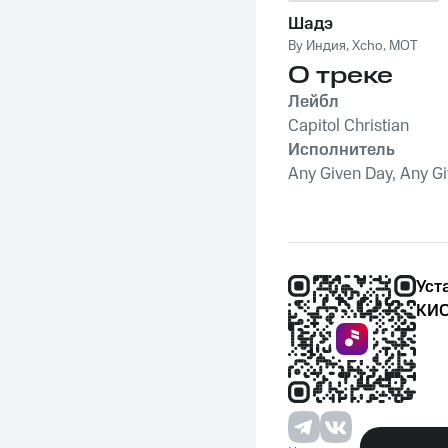
Шадэ
By Индия
,
Xcho
,
MOT
О треке
Лейбл
Capitol Christian
Исполнитель
Any Given Day, Any G
Уст
КИО