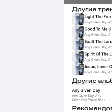
Другие тре
Light The Fire
Any Given Day
,
An
Good To Me (I
Any Given Day
,
An
Exalt The Lor
Any Given Day
,
An
Spirit Of The 
Any Given Day
,
An
Jesus, Lover 
Any Given Day
,
An
Другие аль
Any Given Day
Any Given Day
,
Any
Given Day Praise Band
Рекомендо