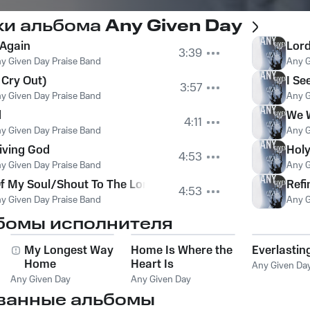
ки альбома
Any Given Day
 Again
Lord
3:39
y Given Day Praise Band
Any G
 Cry Out)
I Se
3:57
y Given Day Praise Band
Any G
d
We W
4:11
y Given Day Praise Band
Any G
Living God
Hol
4:53
y Given Day Praise Band
Any G
Of My Soul/Shout To The Lord
Refi
4:53
y Given Day Praise Band
Any G
бомы исполнителя
My Longest Way
Home Is Where the
Everlastin
Home
Heart Is
Any Given Da
Any Given Day
Any Given Day
ванные альбомы