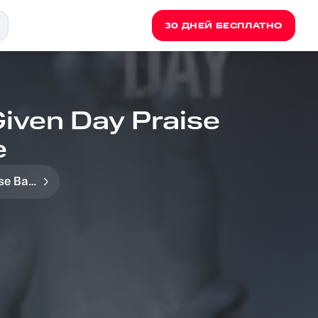
30 ДНЕЙ БЕСПЛАТНО
Given Day Praise
e
Any Given Day Praise Band