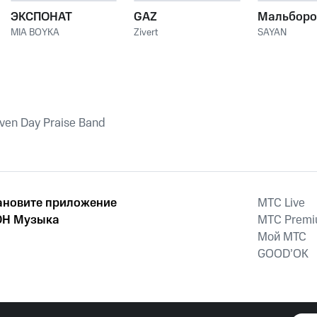
ЭКСПОНАТ
GAZ
Мальборо
MIA BOYKA
Zivert
SAYAN
iven Day Praise Band
ановите приложение
MTС Live
Н Музыка
MTС Prem
Мой МТС
GOOD’OK