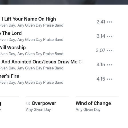
 I Lift Your Name On High
2:41
iven Day
,
Any Given Day Praise Band
e The Lord
3:14
iven Day
,
Any Given Day Praise Band
ill Worship
3:07
iven Day
,
Any Given Day Praise Band
y And Anointed One/Jesus Draw Me Close
4:15
iven Day
,
Any Given Day Praise Band
ner's Fire
4:15
iven Day
,
Any Given Day Praise Band
g
Overpower
Wind of Change
y
Any Given Day
Any Given Day