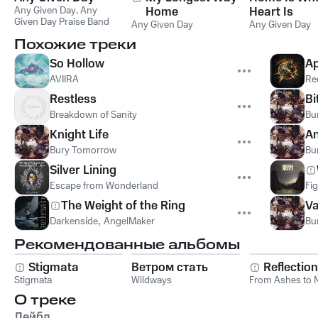
Any Given Day
,
Any
Home
Heart Is
Given Day Praise Band
Any Given Day
Any Given Day
Похожие треки
So Hollow
Ap
AVIIRA
Re
Restless
Bi
Breakdown of Sanity
Bu
Knight Life
An
Bury Tomorrow
Bu
Silver Lining
Escape from Wonderland
Fi
The Weight of the Ring
Va
Darkenside
,
AngelMaker
Bu
Рекомендованные альбомы
Stigmata
Ветром стать
Reflectio
Stigmata
Wildways
From Ashes to 
О треке
Лейбл