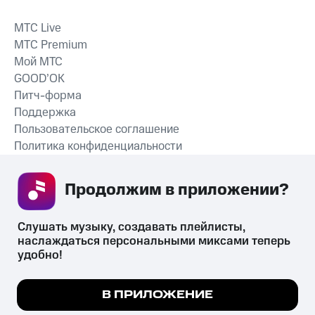
MTС Live
MTС Premium
Мой МТС
GOOD’OK
Питч-форма
Поддержка
Пользовательское соглашение
Политика конфиденциальности
Рекомендательные технологии
Продолжим в приложении? 
СКАЧАТЬ ПРИЛОЖЕНИЕ
Слушать музыку, создавать плейлисты, 
наслаждаться персональными миксами теперь 
удобно!
Незаконное потребление наркотических средств,
психотропных веществ, их аналогов причиняет вред здоровью,
Мы используем куки, чтобы на сайте все
В ПРИЛОЖЕНИЕ
их незаконный оборот запрещён и влечёт установленную
работало.
Подробнее
законодательством ответственность.