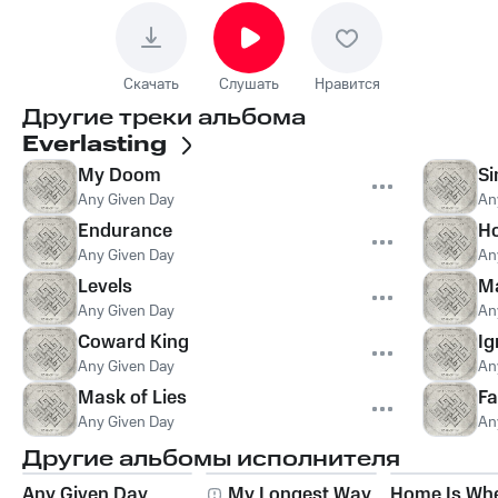
Скачать
Слушать
Нравится
Другие треки альбома
Everlasting
My Doom
Si
Any Given Day
An
Endurance
Ho
Any Given Day
An
Levels
M
Any Given Day
An
Coward King
Ig
Any Given Day
An
Mask of Lies
Fa
Any Given Day
An
Другие альбомы исполнителя
Any Given Day
My Longest Way
Home Is Whe