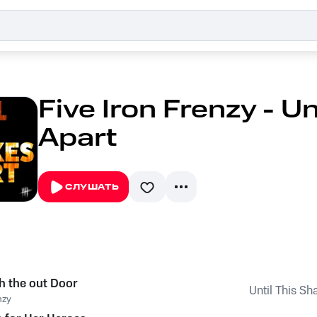
Five Iron Frenzy - U
Apart
СЛУШАТЬ
h the out Door
Until This Sh
nzy