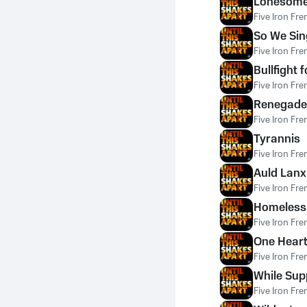
Lonesome
Five Iron Fre
So We Sin
Five Iron Fre
Bullfight 
Five Iron Fre
Renegade
Five Iron Fre
Tyrannis
Five Iron Fre
Auld Lanx
Five Iron Fre
Homelessl
Five Iron Fre
One Heart
Five Iron Fre
While Sup
Five Iron Fre