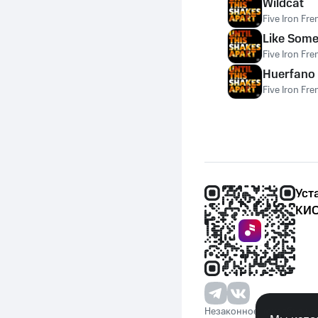
Wildcat
Five Iron Fre
Like Some
Five Iron Fre
Huerfano
Five Iron Fre
Уст
КИО
Незаконное потребление 