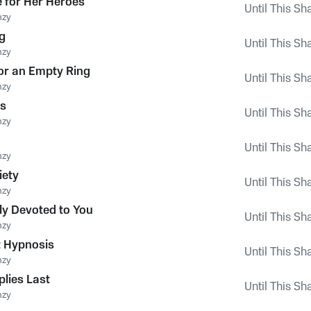
 for Her Heroes
Until This Sh
nzy
g
Until This Sh
nzy
for an Empty Ring
Until This Sh
nzy
s
Until This Sh
nzy
Until This Sh
nzy
iety
Until This Sh
nzy
y Devoted to You
Until This Sh
nzy
 Hypnosis
Until This Sh
nzy
plies Last
Until This Sh
nzy