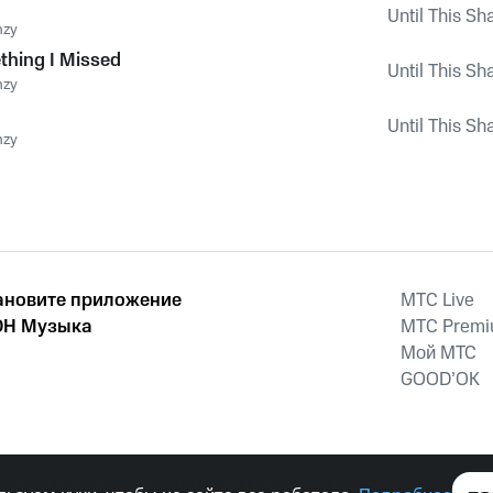
Until This Sh
nzy
thing I Missed
Until This Sh
nzy
Until This Sh
nzy
ановите приложение
MTС Live
Н Музыка
MTС Prem
Мой МТС
GOOD’OK
наркотических средств, психотропных веществ, их аналогов причиня