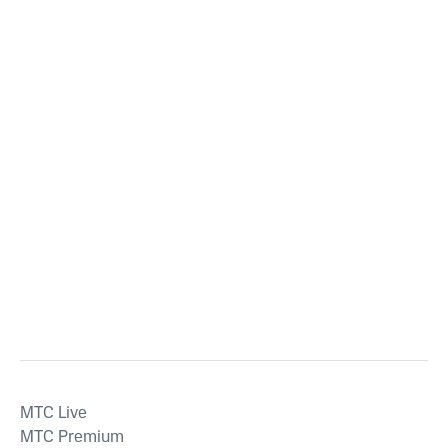
MTС Live
MTС Premium