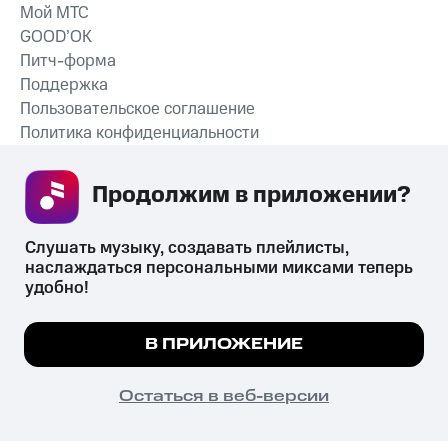
Мой МТС
GOOD’OK
Питч-форма
Поддержка
Пользовательское соглашение
Политика конфиденциальности
Рекомендательные технологии
Продолжим в приложении? 
СКАЧАТЬ ПРИЛОЖЕНИЕ
Слушать музыку, создавать плейлисты, 
наслаждаться персональными миксами теперь 
удобно!
Незаконное потребление наркотических средств,
психотропных веществ, их аналогов причиняет вред здоровью,
Мы используем куки, чтобы на сайте все
В ПРИЛОЖЕНИЕ
их незаконный оборот запрещён и влечёт установленную
работало.
Подробнее
законодательством ответственность.
© 2026 ООО «КИОН».
ПОНЯТНО
Остаться в веб-версии
Все права защищены
18+
Главная
В приложение
Избранное