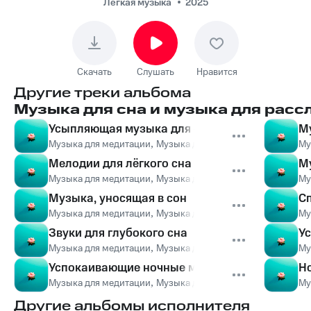
музыка, Meditation
Лёгкая музыка
2025
Music, Meditation
Music - Спокойные
звуки для сна
Скачать
Слушать
Нравится
Другие треки альбома
Музыка для сна и музыка для расс
Усыпляющая музыка для сна
М
Музыка для медитации
,
Музыка для йоги
,
Музыка для сна
Му
,
Мелодии для лёгкого сна
М
Музыка для медитации
,
Музыка для йоги
,
Музыка для сна
Му
,
Музыка, уносящая в сон
С
Музыка для медитации
,
Музыка для йоги
,
Музыка для сна
Му
,
Звуки для глубокого сна
У
Музыка для медитации
,
Музыка для йоги
,
Музыка для сна
Му
,
Успокаивающие ночные мелодии
Н
Музыка для медитации
,
Музыка для йоги
,
Музыка для сна
Му
,
Другие альбомы исполнителя