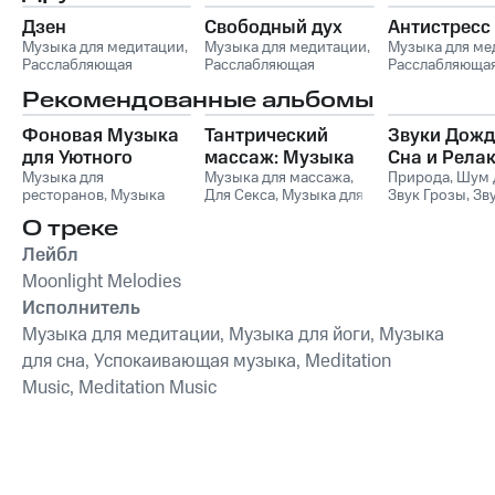
Дзен
Свободный дух
Антистресс
Музыка для медитации
,
Музыка для медитации
,
Музыка для ме
Расслабляющая
Расслабляющая
Расслабляюща
музыка
,
Дзен-Музыка
музыка
,
Дзен-Музыка
музыка
,
Дзен-
Рекомендованные альбомы
Фоновая Музыка
Тантрический
Звуки Дожд
для Уютного
массаж: Музыка
Сна и Рела
Вечера в
Музыка для
для близости и
Музыка для массажа
,
Природа
,
Шум 
ресторанов
,
Музыка
Для Секса
,
Музыка для
Звук Грозы
,
Зв
Ресторане
расслабления
для ресторанов
Массажа
Окружающие 
О треке
Фоновая музыка
,
Расслабляющая
,
Звуки дождя
,
Музыка для завтрака
,
Музыка для Cекса
Прохладный б
Лейбл
Музыка для сна
,
Meditate
Moonlight Melodies
Детские колыбельные
,
Спокойная фоновая
Исполнитель
музыка
Музыка для медитации, Музыка для йоги, Музыка
для сна, Успокаивающая музыка, Meditation
Music, Meditation Music