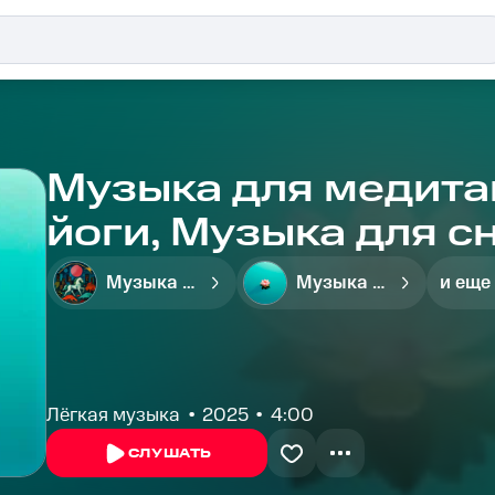
Музыка для медита
йоги, Музыка для сна, Успокаивающая
музыка, Meditation 
Музыка для медитации
Музыка для йоги
и еще
Music - Тихая музы
Лёгкая музыка
2025
4:00
СЛУШАТЬ