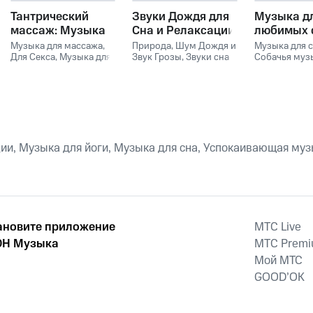
Тантрический
Звуки Дождя для
Музыка д
массаж: Музыка
Сна и Релаксации
любимых 
для близости и
Музыка для массажа
,
Природа
,
Шум Дождя и
Музыка для 
расслабления
Для Секса
,
Музыка для
Звук Грозы
,
Звуки сна
Собачья муз
Массажа
Окружающие Шумы
,
Сонная музы
Расслабляющая
,
Звуки дождя
,
собак
Музыка для Cекса
Прохладный бриз
,
Zen
Meditate
и, Музыка для йоги, Музыка для сна, Успокаивающая музык
ановите приложение
MTС Live
Н Музыка
MTС Prem
Мой МТС
GOOD’OK