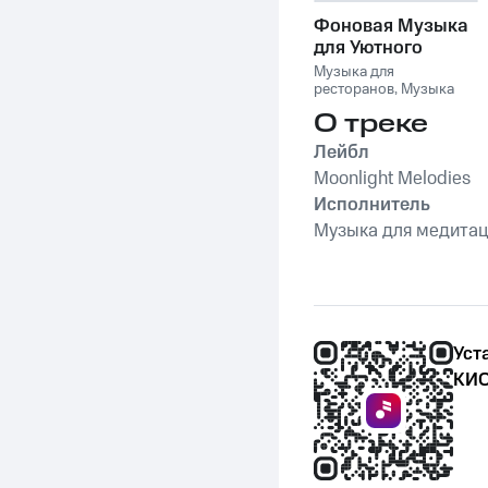
Фоновая Музыка
для Уютного
Вечера в
Музыка для
Ресторане
ресторанов
,
Музыка
для ресторанов
О треке
Фоновая музыка
,
Музыка для завтрака
,
Лейбл
Музыка для сна
,
Детские колыбельные
Moonlight Melodies
,
Спокойная фоновая
Исполнитель
музыка
Музыка для медитаци
Уст
КИО