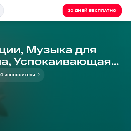
30 ДНЕЙ БЕСПЛАТНО
ции, Музыка для
Music, Meditation
 4 исполнителя
ка для ночного покоя