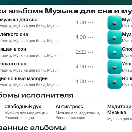
ки альбома
Музыка для сна и м
музыка для сна
Муз
4:00
итации
,
Музыка для йоги
,
Музыка для сна
,
Успокаивающая музыка
Музы
,
Med
лёгкого сна
Муз
4:00
итации
,
Музыка для йоги
,
Музыка для сна
,
Успокаивающая музыка
Музы
,
Med
ящая в сон
Спо
2:22
итации
,
Музыка для йоги
,
Музыка для сна
,
Успокаивающая музыка
Музы
,
Med
убокого сна
Усп
4:00
итации
,
Музыка для йоги
,
Музыка для сна
,
Успокаивающая музыка
Музы
,
Med
ие ночные мелодии
Ноч
4:00
итации
,
Музыка для йоги
,
Музыка для сна
,
Успокаивающая музыка
Музы
,
Med
бомы исполнителя
Свободный дух
Антистресс
Медитация
Музыка
Музыка для медитации
,
Музыка для медитации
,
Расслабляющая
Расслабляющая
Музыка для 
музыка
,
Дзен-Музыка
музыка
,
Дзен-Музыка
ванные альбомы