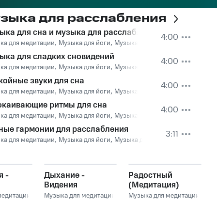
узыка для расслабления
ыка для сна и музыка для расслабления
4:00
ка для медитации
itation Music
,
Meditation Music
,
Музыка для йоги
,
Музыка для сна
,
Успокаивающая
ыка для сладких сновидений
4:00
ка для медитации
itation Music
,
Meditation Music
,
Музыка для йоги
,
Музыка для сна
,
Успокаивающая
койные звуки для сна
4:00
ка для медитации
itation Music
,
Meditation Music
,
Музыка для йоги
,
Музыка для сна
,
Успокаивающая
окаивающие ритмы для сна
4:00
ка для медитации
itation Music
,
Meditation Music
,
Музыка для йоги
,
Музыка для сна
,
Успокаивающая
ные гармонии для расслабления
3:11
ка для медитации
itation Music
,
Meditation Music
,
Музыка для йоги
,
Музыка для сна
,
Успокаивающая
 -
Дыхание -
Радостный
Видения
(Медитация)
медитации
Музыка для медитации
Музыка для медитации