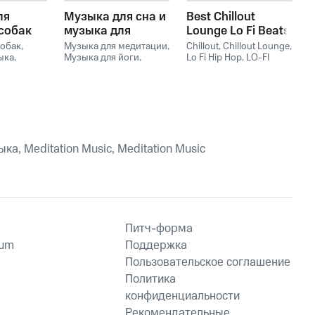
ля
Музыка для сна и
Best Chillout
собак
музыка для
Lounge Lo Fi Beats
расслабления
Mix.Спокойная
собак
,
Музыка для медитации
,
Chillout
,
Chillout Lounge
,
ыка
,
Музыка для йоги
,
расслабляющая
Lo Fi Hip Hop
,
LO-FI
ка для
Музыка для сна
,
BEATS
,
Спокойная
фоновая музыка
Успокаивающая
фоновая музыка
,
Lo Fi
музыка
,
Meditation
Hip Hop
Music
,
Meditation Music
а, Meditation Music, Meditation Music
Питч-форма
ium
Поддержка
Пользовательское соглашение
Политика
конфиденциальности
Рекомендательные