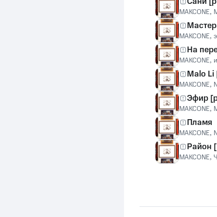
Сани [p
MAKCONE
,
M
Мастера
MAKCONE
,
На пер
MAKCONE
,
Malo Li 
MAKCONE
,
Эфир [
MAKCONE
,
Пламя
MAKCONE
,
Район [p
MAKCONE
,