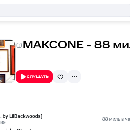
MAKCONE - 88 мил
СЛУШАТЬ
. by LilBackwoods]
88 миль в ч
NBG