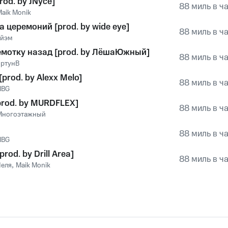
rod. by JNyce]
88 миль в ч
aik Monik
 церемоний [prod. by wide eye]
88 миль в ч
эйэм
емотку назад [prod. by ЛёшаЮжный]
88 миль в ч
иртунВ
[prod. by Alexx Melo]
88 миль в ч
NBG
prod. by MURDFLEX]
88 миль в ч
Многоэтажный
88 миль в ч
NBG
rod. by Drill Area]
88 миль в ч
Челя
,
Maik Monik