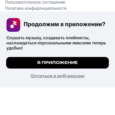
Пользовательское соглашение
Политика конфиденциальности
Рекомендательные технологии
Продолжим в приложении? 
СКАЧАТЬ ПРИЛОЖЕНИЕ
Слушать музыку, создавать плейлисты, 
наслаждаться персональными миксами теперь 
удобно!
Незаконное потребление наркотических средств,
психотропных веществ, их аналогов причиняет вред здоровью,
Мы используем куки, чтобы на сайте все
В ПРИЛОЖЕНИЕ
их незаконный оборот запрещён и влечёт установленную
работало.
Подробнее
законодательством ответственность.
© 2026 ООО «КИОН».
ПОНЯТНО
Остаться в веб-версии
Все права защищены
18+
Главная
В приложение
Избранное