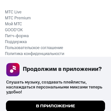
MTС Live
MTС Premium
Мой МТС
GOOD’OK
Питч-форма
Поддержка
Пользовательское соглашение
Политика конфиденциальности
Рекомендательные технологии
Продолжим в приложении? 
СКАЧАТЬ ПРИЛОЖЕНИЕ
Слушать музыку, создавать плейлисты, 
наслаждаться персональными миксами теперь 
удобно!
Незаконное потребление наркотических средств,
психотропных веществ, их аналогов причиняет вред здоровью,
Мы используем куки, чтобы на сайте все
В ПРИЛОЖЕНИЕ
их незаконный оборот запрещён и влечёт установленную
работало.
Подробнее