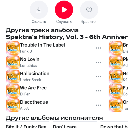
Скачать
Слушать
Нравится
Другие треки альбома
Spektra's History, Vol. 3 - 6th Annive
Trouble In The Label
B
Funk U
Di
No Lovin
Pl
Lunathics
Ad
Hallucination
He
Under Break
K4
We Are Free
F
Dj Fen
Co
Discotheque
O
Alt-A
To
Другие альбомы исполнителя
Bite It / Funky Beat
Don´t care
Down that b