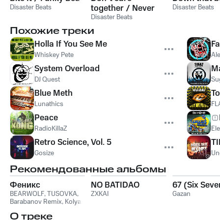
Disaster Beats
together / Never
Disaster Beats
give up
Disaster Beats
Похожие треки
Holla If You See Me
Fa
Whiskey Pete
Al
System Overload
Ma
DJ Quest
Su
Blue Meth
To
Lunathics
FL
Peace
RadioKillaZ
Ele
Retro Science, Vol. 5
T
Gosize
Un
Рекомендованные альбомы
Феникс
NO BATIDAO
67 (Six Seve
BEARWOLF
,
TUSOVKA
,
ZXKAI
Gazan
Barabanov Remix
,
Kolya
Funk
,
WXREAD
,
Emio
О треке