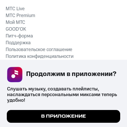
MTС Live
MTС Premium
Мой МТС
GOOD’OK
Питч-форма
Поддержка
Пользовательское соглашение
Политика конфиденциальности
Рекомендательные технологии
Продолжим в приложении? 
СКАЧАТЬ ПРИЛОЖЕНИЕ
Слушать музыку, создавать плейлисты, 
наслаждаться персональными миксами теперь 
удобно!
Незаконное потребление наркотических средств,
психотропных веществ, их аналогов причиняет вред здоровью,
Мы используем куки, чтобы на сайте все
В ПРИЛОЖЕНИЕ
их незаконный оборот запрещён и влечёт установленную
работало.
Подробнее
законодательством ответственность.