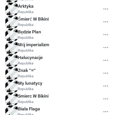
Arktyka
Republika
Śmierć W Bikini
Republika
Będzie Plan
Republika
Mój imperializm
Republika
Halucynacje
Republika
Znak "="
Republika
My lunatycy
Republika
Smierc W Bikini
Republika
Biala Flaga
Republika