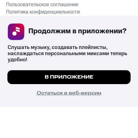
Пользовательское соглашение
Политика конфиденциальности
Рекомендательные технологии
Продолжим в приложении? 
СКАЧАТЬ ПРИЛОЖЕНИЕ
Слушать музыку, создавать плейлисты, 
наслаждаться персональными миксами теперь 
удобно!
Незаконное потребление наркотических средств,
психотропных веществ, их аналогов причиняет вред здоровью,
Мы используем куки, чтобы на сайте все
В ПРИЛОЖЕНИЕ
их незаконный оборот запрещён и влечёт установленную
работало.
Подробнее
законодательством ответственность.
© 2026 ООО «КИОН».
ПОНЯТНО
Остаться в веб-версии
Все права защищены
18+
Главная
В приложение
Избранное