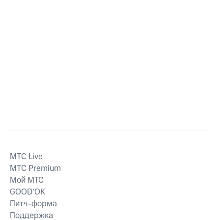
MTС Live
MTС Premium
Мой МТС
GOOD’OK
Питч-форма
Поддержка