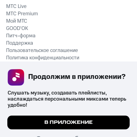
MTС Live
MTС Premium
Мой МТС
GOOD’OK
Питч-форма
Поддержка
Пользовательское соглашение
Политика конфиденциальности
Рекомендательные технологии
Продолжим в приложении? 
СКАЧАТЬ ПРИЛОЖЕНИЕ
Слушать музыку, создавать плейлисты, 
наслаждаться персональными миксами теперь 
удобно!
Незаконное потребление наркотических средств,
психотропных веществ, их аналогов причиняет вред здоровью,
Мы используем куки, чтобы на сайте все
В ПРИЛОЖЕНИЕ
их незаконный оборот запрещён и влечёт установленную
работало.
Подробнее
законодательством ответственность.
© 2026 ООО «КИОН».
ПОНЯТНО