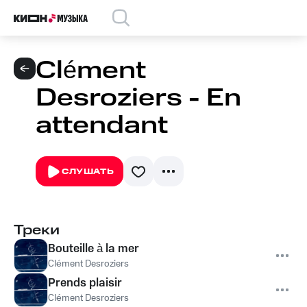
Clément
Desroziers - En
attendant
СЛУШАТЬ
Треки
Bouteille à la mer
Clément Desroziers
Prends plaisir
Clément Desroziers