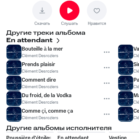
Скачать
Слушать
Нравится
Другие треки альбома
En attendant
Bouteille à la mer
Va
Clément Desroziers
Cl
Prends plaisir
Si
Clément Desroziers
Cl
Comment dire
Pa
Clément Desroziers
Cl
Du froid, de la Vodka
M
Clément Desroziers
Cl
Comme çi, comme ça
Ce
Clément Desroziers
Cl
Другие альбомы исполнителя
Poussière d'étoiles
En attendant
Vestige