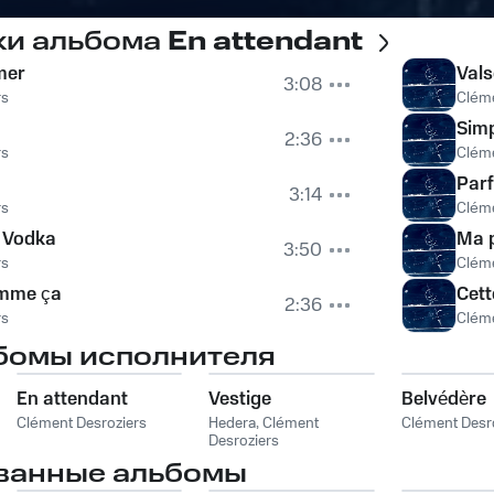
ки альбома
En attendant
 mer
Vals
3:08
rs
Cléme
Simp
2:36
rs
Cléme
Parf
3:14
rs
Cléme
a Vodka
Ma 
3:50
rs
Cléme
omme ça
Cett
2:36
rs
Cléme
бомы исполнителя
En attendant
Vestige
Belvédère
Clément Desroziers
Hedera
,
Clément
Clément Desr
Desroziers
ванные альбомы