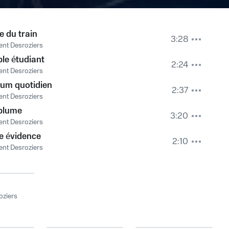
e du train
3:28
nt Desroziers
le étudiant
2:24
nt Desroziers
um quotidien
2:37
nt Desroziers
plume
3:20
nt Desroziers
e évidence
2:10
nt Desroziers
oziers