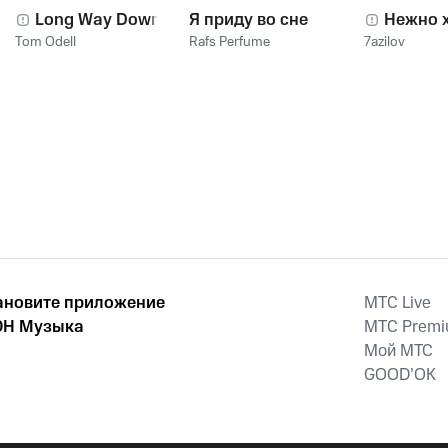
Long Way Down
Я приду во сне
Нежно 
Tom Odell
Rafs Perfume
7azilov
ановите приложение
MTС Live
Н Музыка
MTС Prem
Мой МТС
GOOD’OK