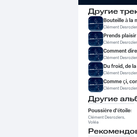
Другие тре
Bouteille à la
Clément Desrozie
Prends plaisir
Clément Desrozie
Comment dire
Clément Desrozie
Du froid, de l
Clément Desrozie
Comme çi, c
Clément Desrozie
Другие аль
Poussière d'étoiles
Clément Desroziers
,
Voléa
Рекомендо