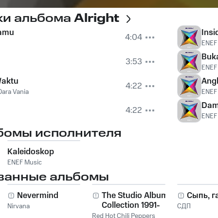
ки альбома
Alright
mamu
Ins
4:04
ENEF
Buk
3:53
ENEF
Waktu
Ang
4:22
Dara Vania
ENEF
Dam
4:22
ENEF
бомы исполнителя
Kaleidoskop
ENEF Music
ванные альбомы
Nevermind
The Studio Album
Сыпь, г
Collection 1991-
Nirvana
СДП
2011
Red Hot Chili Peppers