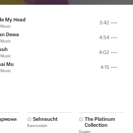
ide My Head
3:42
 Music
an Dewa
4:54
 Music
kuh
4:02
 Music
ai Mu
4:15
 Music
армоника!
Sehnsucht
The Platinum
Collection
Rammstein
Queen