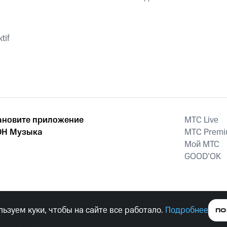
tif
ановите приложение
MTС Live
Н Музыка
MTС Prem
Мой МТС
GOOD’OK
наркотических средств, психотропных веществ, их аналогов причиня
ьзуем куки, чтобы на сайте все работало.
Подробнее
ПО
тельством ответственность.
е права защищены