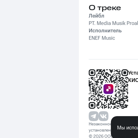
О треке
Лейбл
PT. Media Musik Proak
Исполнитель
ENEF Music
Уст
КИО
Незаконное потребление 
Мы испол
установленную законода
© 2026 ООО «КИОН». Вс