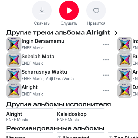
Скачать
Слушать
Нравится
Другие треки альбома
Alright
Ingin Bersamamu
In
ENEF Music
EN
Sebelah Mata
B
ENEF Music
EN
Seharusnya Waktu
A
ENEF Music
,
Adji Dara Vania
EN
Alright
D
ENEF Music
EN
Другие альбомы исполнителя
Alright
Kaleidoskop
ENEF Music
ENEF Music
Рекомендованные альбомы