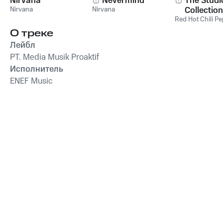
Nirvana
Nevermind
The Studi
Nirvana
Nirvana
Collection
Red Hot Chili P
О треке
Лейбл
PT. Media Musik Proaktif
Исполнитель
ENEF Music