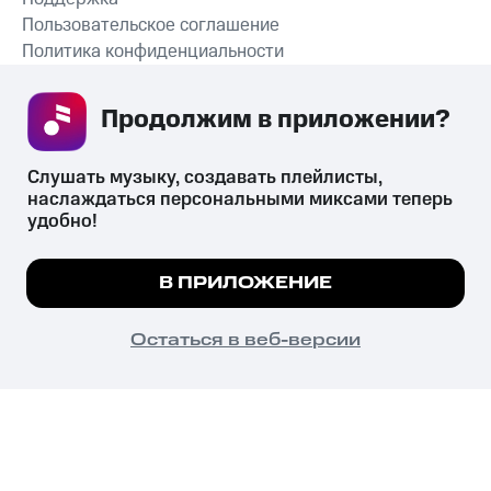
Пользовательское соглашение
Политика конфиденциальности
Рекомендательные технологии
Продолжим в приложении? 
СКАЧАТЬ ПРИЛОЖЕНИЕ
Слушать музыку, создавать плейлисты, 
наслаждаться персональными миксами теперь 
удобно!
Незаконное потребление наркотических средств,
психотропных веществ, их аналогов причиняет вред здоровью,
Мы используем куки, чтобы на сайте все
В ПРИЛОЖЕНИЕ
их незаконный оборот запрещён и влечёт установленную
работало.
Подробнее
законодательством ответственность.
© 2026 ООО «КИОН».
ПОНЯТНО
Остаться в веб-версии
Все права защищены
18+
Главная
В приложение
Избранное