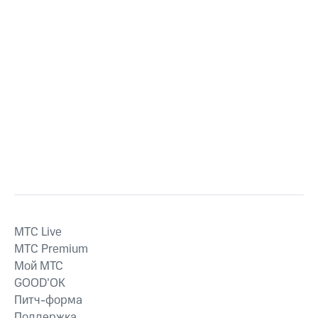
MTС Live
MTС Premium
Мой МТС
GOOD’OK
Питч-форма
Поддержка