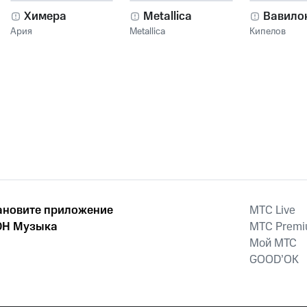
Химера
Metallica
Вавило
Ария
Metallica
Кипелов
ановите приложение
MTС Live
Н Музыка
MTС Prem
Мой МТС
GOOD’OK