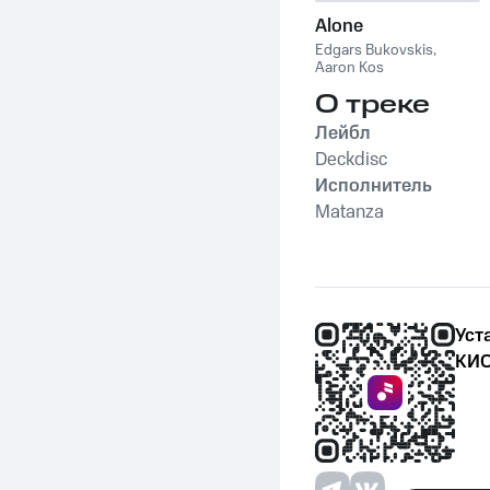
Alone
Edgars Bukovskis
,
Aaron Kos
О треке
Лейбл
Deckdisc
Исполнитель
Matanza
Уст
КИО