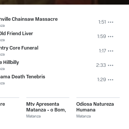
hville Chainsaw Massacre
1:51
nza
ld Friend Liver
1:59
nza
try Core Funeral
1:17
nza
e Hillbilly
2:33
nza
bama Death Tenebris
1:29
nza
re
Mtv Apresenta
Odiosa Natureza
Matanza - o Bom,
Humana
Velho e Fedorento
Matanza
Matanza
(ao Vivo)