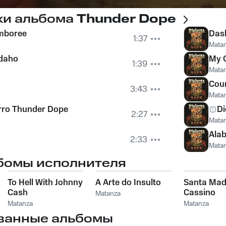
ки альбома
Thunder Dope
mboree
Das
1:37
Mata
daho
My O
1:39
Mata
Coun
3:43
Mata
rro Thunder Dope
Di
2:27
Mata
Ala
2:33
Mata
бомы исполнителя
To Hell With Johnny
A Arte do Insulto
Santa Mad
Cash
Cassino
Matanza
Matanza
Matanza
ванные альбомы