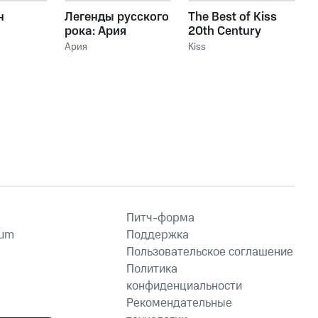
н
Легенды русского
The Best of Kiss
рока: Ария
20th Century
Masters The
Ария
Kiss
Millennium
Collection
Питч-форма
ium
Поддержка
Пользовательское соглашение
Политика
конфиденциальности
Рекомендательные