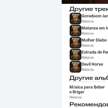
Другие тре
Goredoom Ja
Matanza
Matanza em I
Matanza
Mulher Diabo
Matanza
Estrada de Fe
Matanza
Devil Horse
Matanza
Другие аль
Música para Beber
e Brigar
Matanza
Рекомендо