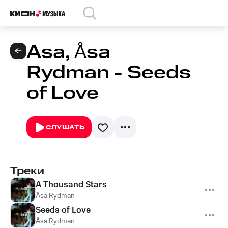
Asa, Åsa
Rydman - Seeds
of Love
СЛУШАТЬ
Треки
A Thousand Stars
Åsa Rydman
Seeds of Love
Åsa Rydman