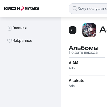
A
Главная
Избранное
Альбомы
По дате выхода
AiAiA
Ado
Aitakute
Ado