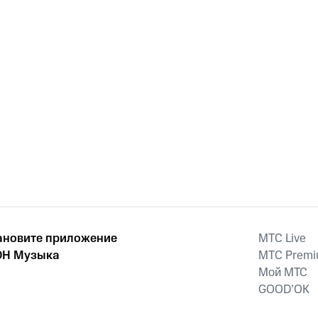
ановите приложение
MTС Live
Н Музыка
MTС Prem
Мой МТС
GOOD’OK