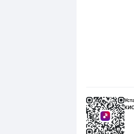
Уст
КИО