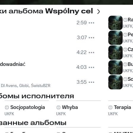
ки альбома
Wspólny cel
Ra
2:59
UKFK
Pe
3:07
UKFK
C
4:22
UKFK
udowadniać
B
4:03
UKFK
Sc
3:55
,
DJ Avens
,
Globi
,
ŚwistuBZR
UKFK
бомы исполнителя
Socjopatologia
Whyba
Terapia
UKFK
UKFK
UKFK
ванные альбомы