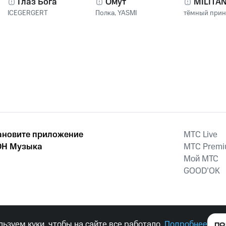
Глаз Бога
Омут
MILITA
ICEGERGERT
Полка
,
YASMI
тёмный при
ановите приложение
MTС Live
Н Музыка
MTС Prem
Мой МТС
GOOD’OK
наркотических средств, психотропных веществ, их аналогов причиня
ьзуем куки, чтобы на сайте все работало.
Подробнее
ПО