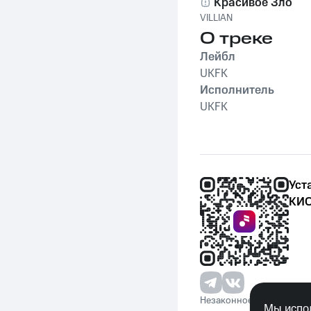
Красивое Зло
VILLIAN
О треке
Лейбл
UKFK
Исполнитель
UKFK
Уст
КИО
Незаконное потребление 
Мы испол