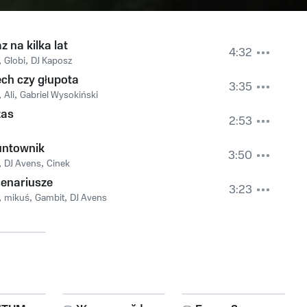
z na kilka lat
4:32
,
Globi
,
DJ Kaposz
ch czy głupota
3:35
,
Ali
,
Gabriel Wysokiński
zas
2:53
untownik
3:50
,
DJ Avens
,
Cinek
enariusze
3:23
,
mikuś
,
Gambit
,
DJ Avens