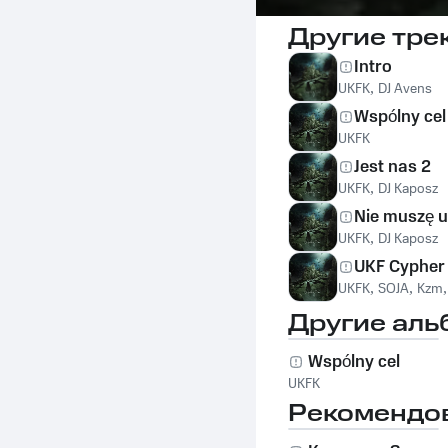
Другие тре
Intro
UKFK
,
DJ Avens
Wspólny cel
UKFK
Jest nas 2
UKFK
,
DJ Kaposz
Nie muszę 
UKFK
,
DJ Kaposz
UKF Cypher
UKFK
,
SOJA
,
Kzm
Другие аль
Wspólny cel
UKFK
Рекомендо