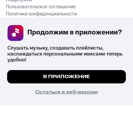
Пользовательское соглашение
Политика конфиденциальности
Рекомендательные технологии
Продолжим в приложении? 
СКАЧАТЬ ПРИЛОЖЕНИЕ
Слушать музыку, создавать плейлисты, 
наслаждаться персональными миксами теперь 
удобно!
Незаконное потребление наркотических средств,
психотропных веществ, их аналогов причиняет вред здоровью,
Мы используем куки, чтобы на сайте все
В ПРИЛОЖЕНИЕ
их незаконный оборот запрещён и влечёт установленную
работало.
Подробнее
законодательством ответственность.
© 2026 ООО «КИОН».
ПОНЯТНО
Остаться в веб-версии
Все права защищены
18+
Главная
В приложение
Избранное