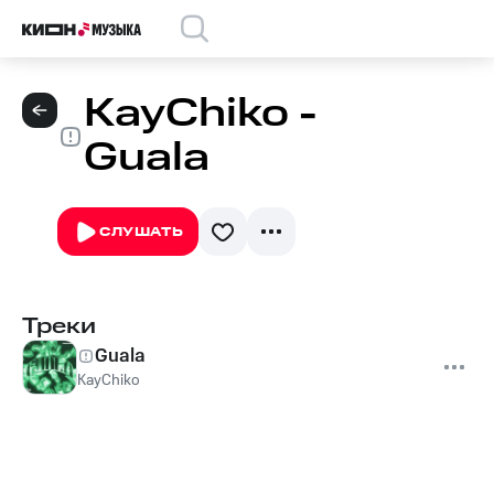
KayChiko -
Guala
СЛУШАТЬ
Треки
Guala
KayChiko