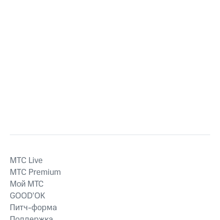
MTС Live
MTС Premium
Мой МТС
GOOD’OK
Питч-форма
Поддержка