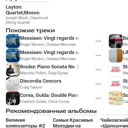
Layton:
Quartet;Moevs:
Sonata
Joseph Bloch
,
Claremont
String Quartet
Похожие треки
Messiaen: Vingt regards sur l'Enfant-Jésus - 6. Par
Ba
Roger Muraro
,
Оливье Мессиан
Mic
Messiaen: Vingt regards sur l'Enfant-Jésus - 10. R
Li
Roger Muraro
,
Оливье Мессиан
Vij
Boulez: Piano Sonata No. 2 - IV. Vif
St
Maurizio Pollini
,
Пьер Булез
Ma
Discordia Concors
St
Craig Taborn
Ma
Corea, Gulda: Double Piano Improvisation Pt.2
So
Friedrich Gulda
,
Chick Corea
Cla
Рекомендованные альбомы
Великие
Самые Красивые
Чайковский
композиторы #2
Мелодии на
«Щелкунчи