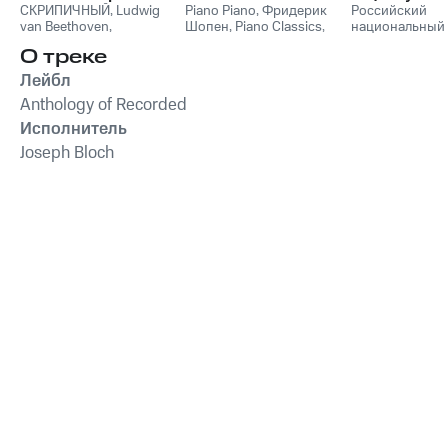
СКРИПИЧНЫЙ
,
Ludwig
Пианино
Piano Piano
,
Фридерик
Российский
van Beethoven
,
Шопен
,
Piano Classics
,
национальный
Фридерик Шопен
,
Пианино
молодежный
О треке
Франц Шуберт
,
Vivaldi
симфонически
String Orchestra
,
оркестр
Лейбл
Антонио Вивальди
Anthology of Recorded
Исполнитель
Joseph Bloch