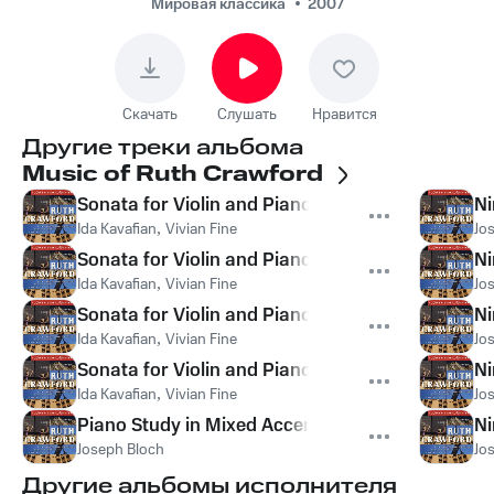
Мировая классика
2007
Скачать
Слушать
Нравится
Другие треки альбома
Music of Ruth Crawford
Sonata for Violin and Piano: I. Vibrante, agitato
Ni
Ida Kavafian
,
Vivian Fine
Jo
Sonata for Violin and Piano: II. Buoyant
Ni
Ida Kavafian
,
Vivian Fine
Jo
Sonata for Violin and Piano: III. Mistico, intenso
Ni
Ida Kavafian
,
Vivian Fine
Jo
Sonata for Violin and Piano: IV. Allegro
Ni
Ida Kavafian
,
Vivian Fine
Jo
Piano Study in Mixed Accents
Ni
Joseph Bloch
Jo
Другие альбомы исполнителя