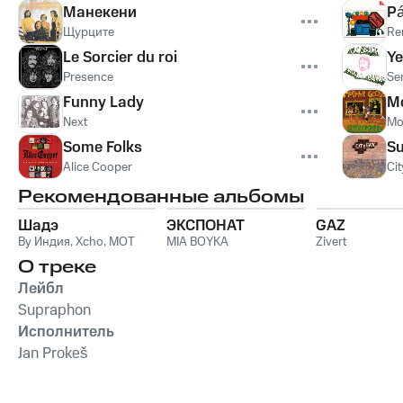
Манекени
Pá
Щурците
Re
Le Sorcier du roi
Ye
Presence
Se
Funny Lady
M
Next
Mo
Some Folks
Su
Alice Cooper
Ci
Рекомендованные альбомы
Шадэ
ЭКСПОНАТ
GAZ
By Индия
,
Xcho
,
MOT
MIA BOYKA
Zivert
О треке
Лейбл
Supraphon
Исполнитель
Jan Prokeš