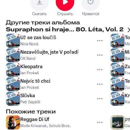
Скачать
Слушать
Нравится
Другие треки альбома
Supraphon si hraje... 80. Léta, Vol. 2
Už se zas loučíš
To
Nina Nová
Mi
Nezavěšujte, jste V pořadí
M
OK Band
Ba
Kleopatra
Z
Jan Prokeš
Fr
Nejvíc tě chci
T
Jan Prokeš
Zu
Slůvka
Kr
Petr Sepéši
Re
Похожие треки
Reggae Di Uf
וק
Wolle Kriwanek
,
Schulz Bros.
Ga