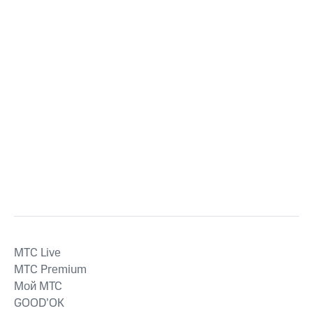
MTС Live
MTС Premium
Мой МТС
GOOD’OK