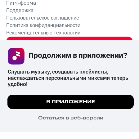
Питч-форма
Поддержка
Пользовательское соглашение
Политика конфиденциальности
Рекомендательные технологии
СКАЧАТЬ ПРИЛОЖЕНИЕ
Продолжим в приложении? 
Слушать музыку, создавать плейлисты, 
наслаждаться персональными миксами теперь 
Незаконное потребление наркотических средств,
удобно!
психотропных веществ, их аналогов причиняет вред здоровью,
их незаконный оборот запрещён и влечёт установленную
Мы используем куки, чтобы на сайте все
законодательством ответственность.
В ПРИЛОЖЕНИЕ
© 2026 ООО «КИОН».
работало.
Подробнее
Все права защищены
18+
ПОНЯТНО
Остаться в веб-версии
Главная
В приложение
Избранное