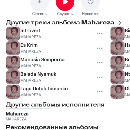
Скачать
Слушать
Нравится
Другие треки альбома
Mahareza
Introvert
Bi
MAHAREZA
MA
Es Krim
H
MAHAREZA
MA
Manusia Sempurna
B
MAHAREZA
MA
Balada Nyamuk
N
MAHAREZA
MA
Lagu Untuk Temanku
Ob
MAHAREZA
MA
Другие альбомы исполнителя
Mahareza
MAHAREZA
Рекомендованные альбомы