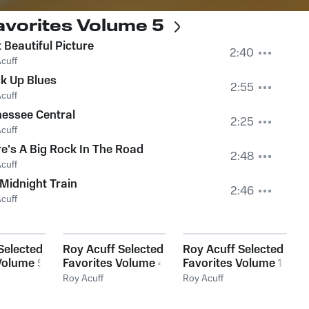
avorites Volume 5
 Beautiful Picture
2:40
cuff
k Up Blues
2:55
cuff
essee Central
2:25
cuff
e's A Big Rock In The Road
2:48
cuff
Midnight Train
2:46
cuff
Selected
Roy Acuff Selected
Roy Acuff Selected
Volume 5
Favorites Volume 4
Favorites Volume 1
Roy Acuff
Roy Acuff