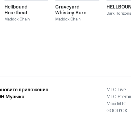
Hellbound
Graveyard
HELLBOUN
Heartbeat
Whiskey Burn
Dark Horizon
Maddox Chain
Maddox Chain
ановите приложение
MTС Live
Н Музыка
MTС Prem
Мой МТС
GOOD’OK