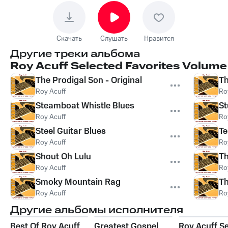
Скачать
Слушать
Нравится
Другие треки альбома
Roy Acuff Selected Favorites Volume
The Prodigal Son - Original
Th
Roy Acuff
Ro
Steamboat Whistle Blues
St
Roy Acuff
Ro
Steel Guitar Blues
Te
Roy Acuff
Ro
Shout Oh Lulu
Th
Roy Acuff
Ro
Smoky Mountain Rag
Th
Roy Acuff
Ro
Другие альбомы исполнителя
Best Of Roy Acuff
Greatest Gospel
Roy Acuff Se